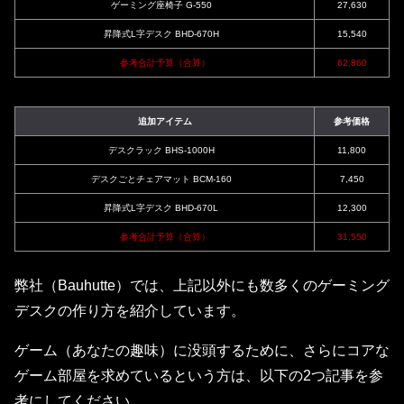
ゲーミング座椅子 G-550
27,630
昇降式L字デスク BHD-670H
15,540
参考合計予算（合算）
62,860
追加アイテム
参考価格
デスクラック BHS-1000H
11,800
デスクごとチェアマット BCM-160
7,450
昇降式L字デスク BHD-670L
12,300
参考合計予算（合算）
31,550
弊社（Bauhutte）では、上記以外にも数多くのゲーミング
デスクの作り方を紹介しています。
ゲーム（あなたの趣味）に没頭するために、さらにコアな
ゲーム部屋を求めているという方は、以下の2つ記事を参
考にしてください。