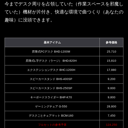
今までデスク周りを占領していた（作業スペースを邪魔し
ていた）機材が片付き、快適な環境で曲つくり（あなたの
趣味）に没頭できます。
基本アイテム
参考価格
昇降式PCデスク BHD-1200M
25,710
昇降式L字デスク（ラージ） BHD-820H
15,810
エクステンションデスク BHC-1200H
17,880
スピーカースタンド BHS-400SP
9,200
スピーカースタンド BHS-250SP
9,600
キーボードスライダー BHP-K70
9,800
ゲーミングチェア G-550
28,800
デスクごとチェアマット BCM-160
7,450
フルセットの参考予算
124,250