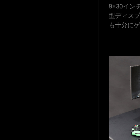
9×30イ
型ディス
も十分にゲ