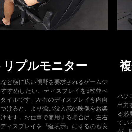
トリプルモニター
複
CGなど横に広い視野を要求されるゲームジ
おすすめしたい、ディスプレイを3枚並べ
パソ
スタイルです。左右のディスプレイを内向
出力
をつけると、より強い没入感の映像をお楽
る必
だけます。お仕事で使用する場合は、左右
てい
のディスプレイを『縦表示』にするのも良
が、