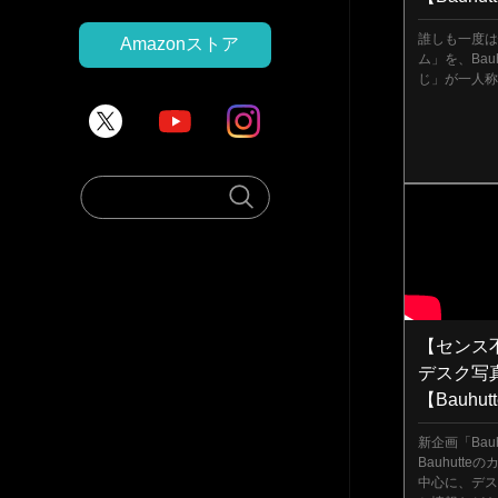
誰しも一度は
Amazonストア
ム」を、Bau
じ」が一人称
【センス
デスク写
【Bauhutt
新企画「Bauh
Bauhutt
中心に、デス