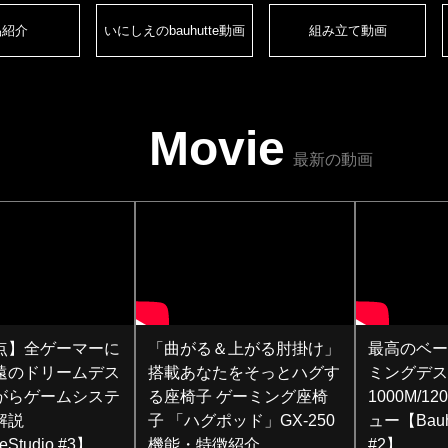
品紹介
いにしえのbauhutte動画
組み立て動画
Movie
最新の動画
視点】全ゲーマーに
「曲がる＆上がる肘掛け」
最高のベー
遠のドリームデス
搭載あなたをそっとハグす
ミングデス
がらゲームシステ
る座椅子 ゲーミング座椅
1000M/1
解説
子 「ハグポッド」GX-250
ュー【Bauhu
eStudio #3】
機能・特徴紹介
#2】