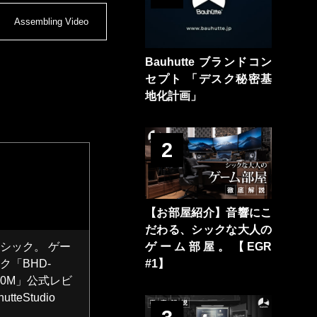
Assembling Video
Bauhutte ブランドコン
セプト 「デスク秘密基
地化計画」
2
【お部屋紹介】音響にこ
だわる、シックな大人の
ゲーム部屋。【EGR
シック。 ゲー
#1】
ク「BHD-
200M」公式レビ
tteStudio