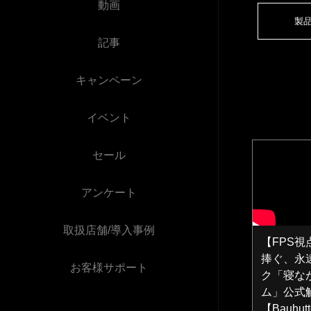
動画
製
記事
キャンペーン
イベント
セール
アンケート
取扱店舗/導入事例
【FPS
捧ぐ、永
お客様サポート
ク「寝な
ム」公式
【Bauhutt