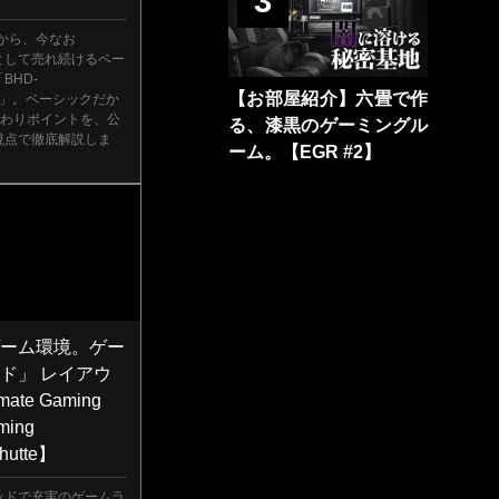
3
売から、今なお
の顔として売れ続けるベー
BHD-
【お部屋紹介】六畳で作
00M」。ベーシックだか
だわりポイントを、公
る、漆黒のゲーミングル
視点で徹底解説しま
ーム。【EGR #2】
ゲーム環境。ゲー
ド」 レイアウ
mate Gaming
ming
hutte】
ッドで充実のゲームラ