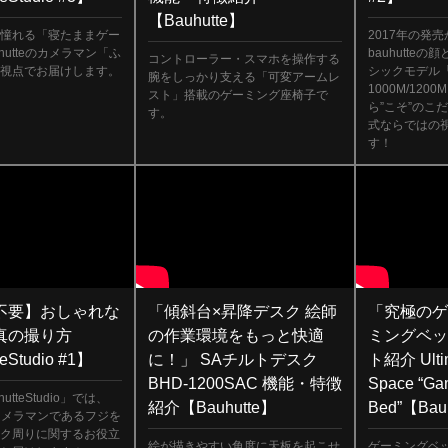
【Bauhutte】
憧れる「寝たままゲー
2017年の発
hutteのカメラマン「ふ
bauhutte
コントローラー・スマホを操作する
視点でお届けします。
シックモデル「
腕をしっかり支える「可変アームレ
1000M/12
スト」搭載のゲーミング座椅子で
ら”こそ”のこ
す。
式ならではの
す！
不要】おしゃれな
「傾斜台×昇降デスク 絵師
「究極の
真の撮り方
の作業環境をもっと快適
ミングベッ
eStudio #1】
に！」 SAチルトデスク
ト紹介 Ulti
BHD-1200SAC 機能・特徴
Space “Ga
utteStudio」では、
紹介【Bauhutte】
Bed”【Bau
eのカメラマンであるフジを
ク周りに関するお役立
絵が描きやすい角度に天板を起こせ
ゲーミングベ