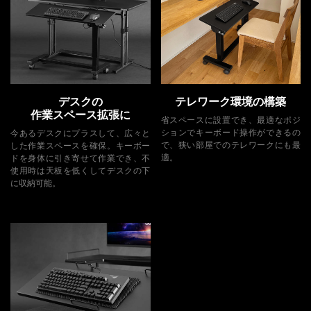
デスクの
テレワーク環境の構築
作業スペース拡張に
省スペースに設置でき、最適なポジ
ションでキーボード操作ができるの
今あるデスクにプラスして、広々と
で、狭い部屋でのテレワークにも最
した作業スペースを確保。キーボー
適。
ドを身体に引き寄せて作業でき、不
使用時は天板を低くしてデスクの下
に収納可能。