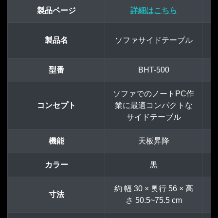
製品ページ
詳細はこちら
製品名
ソファサイドテーブル
型番
BHT-500
ソファでのノートPC作
コンセプト
業に最適コンパクトな
サイドテーブル
機能
天板昇降
カラー
黒
約 幅 30 × 奥行 56 × 高
約
寸法
さ 50.5~75.5 cm