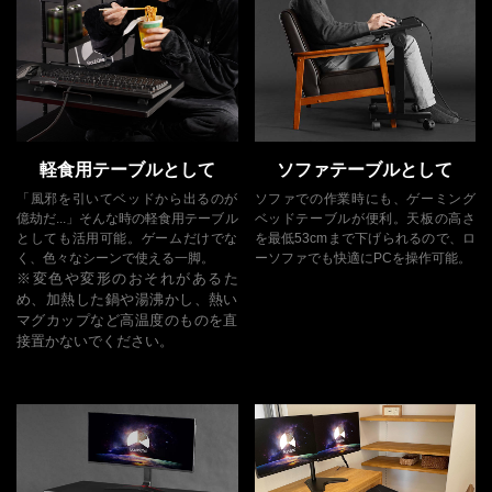
軽食用テーブルとして
ソファテーブルとして
「風邪を引いてベッドから出るのが
ソファでの作業時にも、ゲーミング
億劫だ...」そんな時の軽食用テーブル
ベッドテーブルが便利。天板の高さ
としても活用可能。ゲームだけでな
を最低53cmまで下げられるので、ロ
く、色々なシーンで使える一脚。
ーソファでも快適にPCを操作可能。
※変色や変形のおそれがあるた
め、加熱した鍋や湯沸かし、熱い
マグカップなど高温度のものを直
接置かないでください。