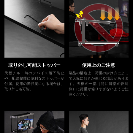
取り外し可能ストッパー
使用上のご注意
天板チルト時のデバイス落下防止
製品の構造上、荷重の掛け方によっ
や、配線整理に便利なストッパーが
て天板に傾きが生じる場合がありま
付属。使用の際邪魔になる場合は、
す。天板の一部（特に脚部の反対
取り外しも可能。
側）に荷重が偏りすぎないようご注
意ください。