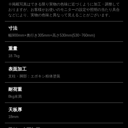
※掲載写真はできる限り実物の色味に近づくように加工・調整して
おりますが、お客様がお使いのモニターの設定や照明の当たり具合
などにより、実物の色味と異なって見えることがございます。
寸法
幅900mm×奥行き305mm×高さ530mm(530~760mm)
重量
18.7kg
表面加工
支柱・脚部：エポキシ粉体塗装
耐荷重
8kg未満
天板厚
18mm