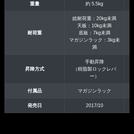
重量
約 5.5kg
総耐荷重：20kg未満
天板：10kg未満
耐荷重
底板：7kg未満
マガジンラック：3kg未
満
手動昇降
昇降方式
（樹脂製ロックレバ
ー）
付属品
マガジンラック
発売日
2017/10