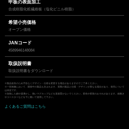
甲板の表面加工
合成樹脂化粧繊維板（塩化ビニル樹脂）
希望小売価格
オープン価格
JANコード
4589946148084
取扱説明書
取扱説明書をダウンロード
※製品改良のため予告なくデザイン・仕様を変更する場合がありますのでご了承ください。
※一部画像において、開発中の製品も含まれます。実際の製品と仕様・デザインが異なる場合があり、発売について
は未定です。
※加熱した鍋や湯沸かし、熱いマグカップなどを直接置かないでください。変色や変形のおそれがあります。鍋敷き
やコースターなどを下に敷いて使用して下さい。
よくあるご質問はこちら