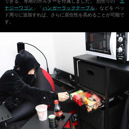
できる、専用のホルダーを付属しました。
別売りの「
エ
ナジーワゴン
」「
ハンガーラックテーブル
」などを
ベッ
ド周りに追加すれば、さらに居住性を高めることが可能で
す。