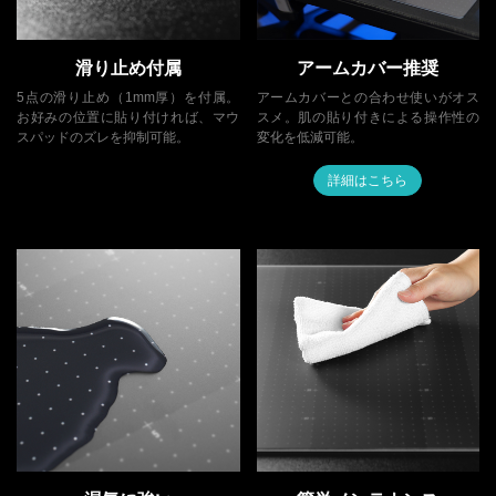
滑り止め付属
アームカバー推奨
5点の滑り止め（1mm厚）を付属。
アームカバーとの合わせ使いがオス
お好みの位置に貼り付ければ、マウ
スメ。肌の貼り付きによる操作性の
スパッドのズレを抑制可能。
変化を低減可能。
詳細はこちら