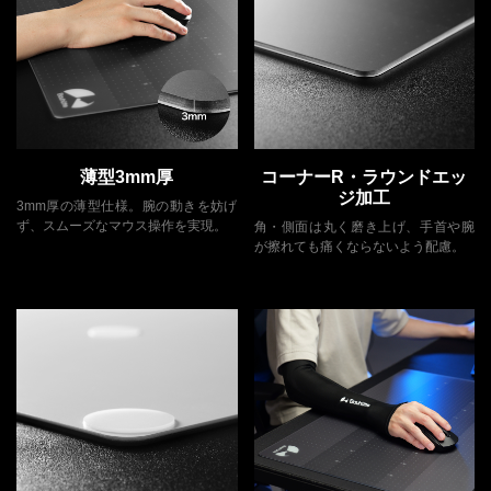
薄型3mm厚
コーナーR・ラウンドエッ
ジ加工
3mm厚の薄型仕様。腕の動きを妨げ
ず、スムーズなマウス操作を実現。
角・側面は丸く磨き上げ、手首や腕
が擦れても痛くならないよう配慮。