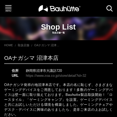
Shop List
取扱店舗一覧
HOME
取扱店舗
OAナガシマ 沼津本店
OAナガシマ 沼津本店
住所
静岡県沼津市大諏訪720
URL
https://www.zoa.co.jp/store/detail?id=32
OAナガシマ発祥の地沼津本店です。本店の名に恥じず、さまざまな
ゲーミングデバイスをご用意しております！多数のゲーミングデバ
イスは壁一面に取り揃えております。Bauhutte製品取扱開始！「ロ
ースタイル」「ゲーミングキャンプ」を設置。ゲーミングデバイス
と共にお試しいただける環境を構築しました。ゲーミングチェアや
デスク・デバイスに興味のありましたら、是非ご来店の上お試しく
ださい。