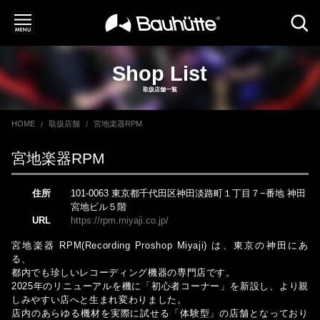
Shop List
取扱店舗一覧
HOME
取扱店舗
宮地楽器RPM
宮地楽器RPM
住所
101-0063 東京都千代田区神田淡路町１丁目７−番地 神田
宮地ビル５階
URL
https://rpm.miyaji.co.jp/
宮地楽器 RPM(Recording Proshop Miyaji) は、東京の神田にあ
る、
都内でも珍しいレコーディング機器の専門店です。
2025年のリニューアルを機に「初心者コーナー」を新設し、より親
しみやすい店へと生まれ変わりました。
店内のあらゆる機材を実際に試せる「体験型」の店舗となっており