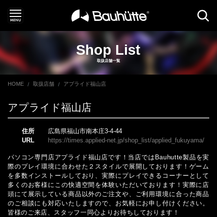
Shop List
取扱店舗一覧
HOME
取扱店舗
アプライド福山店
アプライド福山店
住所
広島県福山市南本庄3-4-44
URL
https://times.applied-net.jp/shop_list/applied_fukuyama/
パソコン専門店アプライド福山店です！当店ではBauhutte製品を実
際のプレイ環境に合わせた２スタイルで展開しております！ゲーム
を多数インストールしており、実際にプレイできるコーナーとして
多くのお客様にこの快適空間を体験いただいております！実際に店
頭にて展示している商品以外のご注文や、ご利用環境に合った商品
のご相談にも対応いたしますので、お気軽にお申し付けください。
皆様のご来店、スタッフ一同心よりお待ちしております！