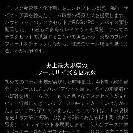
『デスク秘密基地化計画』をコンセプトに掲げ、機能・サ
イズ・予算を整えたゲーム環境の構築方法を提案します。
バウヒュッテのデスクセットにROGのPC・デバイス類を
配置した、16種もの多彩なレイアウトを展開。すべての
デスクセットで試遊することができるため、実際のプレイ
フィールをチェックしながら、理想のゲーム環境を見つけ
ることが可能です。
史上最大規模の
ブースサイズ＆展示数
初めてのコラボ出展が実現した昨年度は、4小間（約20畳
分）のブースに7つのレイアウトを展示。多くの来場者か
ら好評を博す一方で、「もっと色々なデスクセットが見た
い」「混雑しすぎていてブースの中まで入っていけなかっ
た」という声が届いていました。そこで今年は、出展規模
を史上最大級に拡張。おおよそ3倍にあたる12小間（約60
畳分）・16レイアウトを展開します。広大なブースに並
ぶバラエティ豊かなデスクセットを、より多くの方にご体