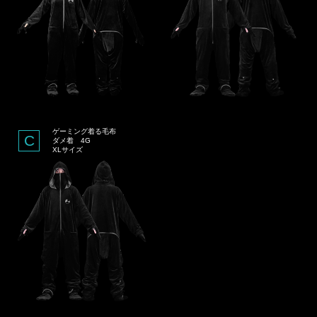
ゲーミング着る毛布
C
ダメ着 4G
XLサイズ