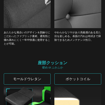
あたたかな風合いのデザイン＆肌触りに
やわらかなツヤがあり高級感のある見た
こだわったファブリック素材。通気性に
目を楽しめる。表面の汚れは布拭きで掃
優れ蒸れにくく一年中快適に使用するこ
除できるためメンテナンス性◎。
とが可能。
座部クッション
硬め or ふかふか
モールドウレタン
ポケットコイル